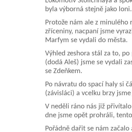
Lokomotiv Stolichnaya a spok
byla výborná stejně jako loni.
Protože nám ale z minulého r
zříceniny, nacpaní jsme vyraz
Marfym se vydali do města.
Výhled zeshora stál za to, po
(dodá Aleš) jsme se vydali za
se Zdeňkem.
Po návratu do spací haly si č
(závisláci) a vcelku brzy jsme
V neděli ráno nás již přivítalo
dne jsme opět prohráli, tent
Pořádně dařit se nám začalo 