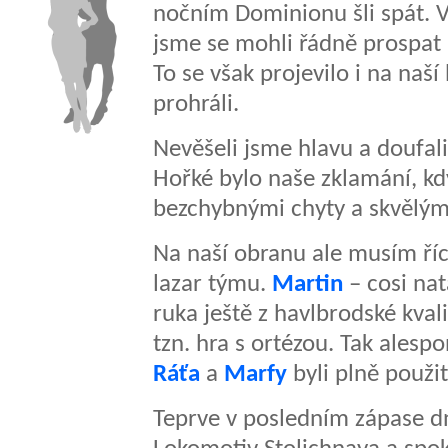
nočním Dominionu šli spát. V 
jsme se mohli řádně prospat 
To se však projevilo i na naší
prohráli.
Nevěšeli jsme hlavu a doufal
Hořké bylo naše zklamání, kdy
bezchybnými chyty a skvělým 
Na naší obranu ale musím ří
lazar týmu.
Martin
– cosi na
ruka ještě z havlbrodské kval
tzn. hra s ortézou. Tak alesp
Ráťa
a
Marfy
byli plně použit
Teprve v posledním zápase dn