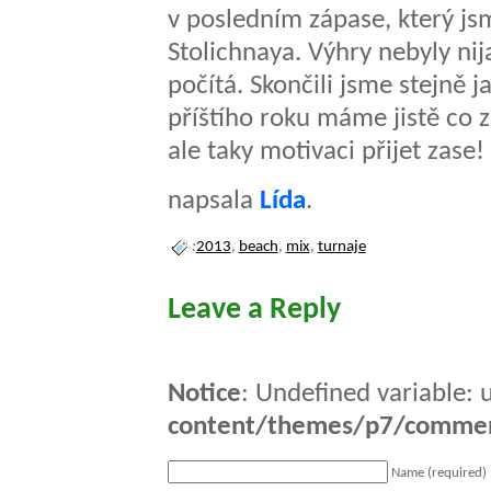
v posledním zápase, který js
Stolichnaya. Výhry nebyly nija
počítá. Skončili jsme stejně 
příštího roku máme jistě co z
ale taky motivaci přijet zase!
napsala
Lída
.
:
2013
,
beach
,
mix
,
turnaje
Leave a Reply
Notice
: Undefined variable: 
content/themes/p7/comme
Name (required)