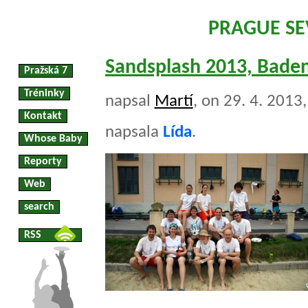
PRAGUE S
Sandsplash 2013, Bade
Pražská 7
Tréninky
napsal
Martí
, on 29. 4. 2013
Kontakt
napsala
Lída
.
Whose Baby
Reporty
Web
search
RSS