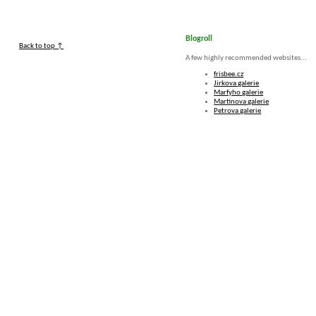
Blogroll
Back to top ↑
A few highly recommended websites...
frisbee.cz
Jirkova galerie
Marfyho galerie
Martinova galerie
Petrova galerie