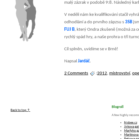
malý zázrak v podobě 9:8. Následný kar
V neděli nám ke kvalifikování stačil vyh
odhodlání a do prvního zápzsu s
3SB
jsm
FUJ B
, který Ondra zkušeně (možná za c
rychlý spád hry, a naše prohra o tři turn
Cíl splněn, uvidíme se v Brně!
Napsal
Jardáč
.
2 Comments
:
2012
,
mistrovství
,
op
Blogroll
Back to top ↑
A few highly recom
frisbee.cz
Jirkova gal
Marfyho ga
Martinova 
Petrova ga