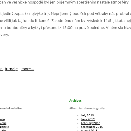
ban ve vesnické hospodě byl jen příjemným zpestřením nastalé atmosféry.
rát jediný zápas (z nejvýše tří). Nepříjemný budíček pod větráky nás probral 
e vlítli jak tajfun do Krkonoš. Za odměnu nám byl výsledek 11:5, jistota ne
enu bonboniéry a kytky) přesunul z 15:00 na pravé poledne. V něm šlo hlav
overy.
en
,
turnaje
more...
Archives
mended websites...
All entries, chronologically...
July 2019
erie
June 2019
lerie
February 2016
galerie
September 2015
lerie
August 2015