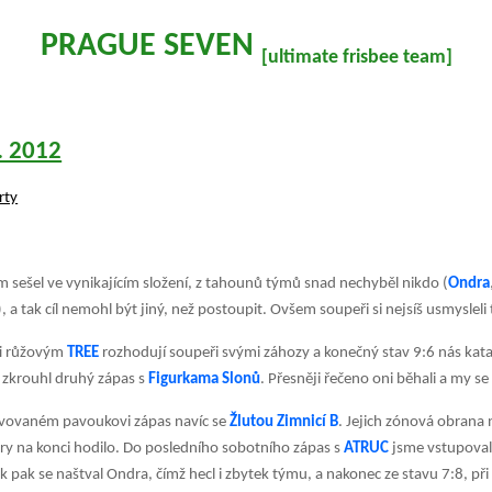
PRAGUE SEVEN
[ultimate frisbee team]
1. 2012
rty
m sešel ve vynikajícím složení, z tahounů týmů snad nechyběl nikdo (
Ondra
), a tak cíl nemohl být jiný, než postoupit. Ovšem soupeři si nejsíš usmysleli
oti růžovým
TREE
rozhodují soupeři svými záhozy a konečný stav
9:6
nás
k
ata
 zkrouhl druhý zápas s
Figurkama Slonů
. Přesněji řečeno oni běhali a my se
ivovaném pavoukovi zápas navíc se
Žlutou Zimnicí B
. Jejich
z
ónová obrana n
 hry na konci hodilo. Do posledního sobotního zápas s
ATRUC
jsme vstupovali
 pak se naštval Ondra, čímž hecl i zbytek týmu, a nakonec ze stavu 7:8, př