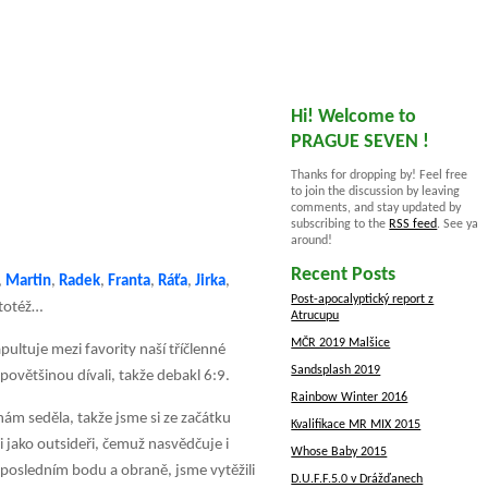
Hi! Welcome to
PRAGUE SEVEN !
Thanks for dropping by! Feel free
to join the discussion by leaving
comments, and stay updated by
subscribing to the
RSS feed
. See ya
around!
Recent Posts
,
Martin
,
Radek
,
Franta
,
Ráťa
,
Jirka
,
Post-apocalyptický report z
 totéž…
Atrucupu
MČR 2019 Malšice
pultuje mezi favority naší tříčlenné
Sandsplash 2019
 povětšinou dívali, takže debakl 6:9.
Rainbow Winter 2016
ám seděla, takže jsme si ze začá
tku
Kvalifikace MR MIX 2015
 jako outsideři, čemuž nasvědčuje i
Whose Baby 2015
i posledním bodu a obraně, jsme vytěžili
D.U.F.F.5.0 v Drážďanech