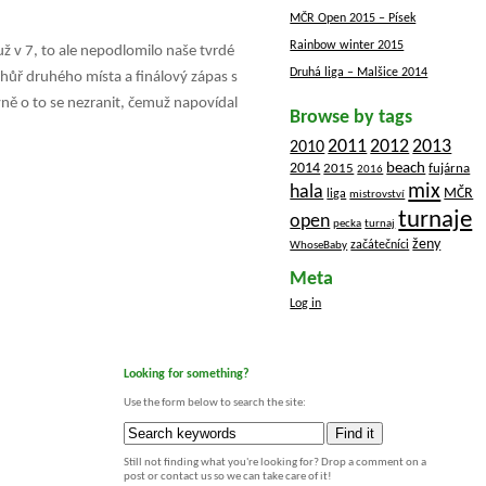
MČR Open 2015 – Písek
Rainbow winter 2015
už v 7, to ale nepodlomilo naše tvrdé
Druhá liga – Malšice 2014
jhůř druhého místa a finálový zápas s
ně o to se nezranit, čemuž napovídal
Browse by tags
2012
2011
2013
2010
beach
2014
2015
fujárna
2016
mix
hala
MČR
liga
mistrovství
turnaje
open
pecka
turnaj
ženy
začátečníci
WhoseBaby
Meta
Log in
Looking for something?
Use the form below to search the site:
Still not finding what you're looking for? Drop a comment on a
post or contact us so we can take care of it!