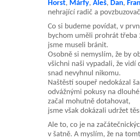
Horst
,
Márfy
,
Aleš
,
Dan
,
Fra
nehrající radič a povzbuzovač
Co si budeme povídat, v prv
bychom uměli prohrát třeba 
jsme museli bránit.
Osobně si nemyslím, že by ob
všichni naši vypadali, že vid
snad nevyhnul nikomu.
Naštěstí soupeř nedokázal š
odvážnými pokusy na dlouhé. 
začal mohutně dotahovat,
jsme však dokázali udržet tě
Ale to, co je na začátečnickýc
v šatně. A myslím, že na tomt