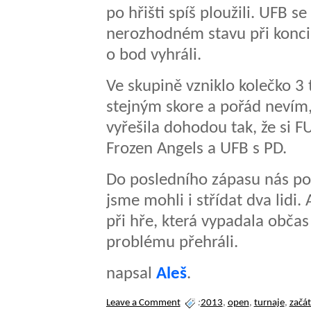
po hřišti spíš ploužili. UFB se
nerozhodném stavu při konci 
o bod vyhráli.
Ve skupině vzniklo kolečko 3 
stejným skore a pořád nevím,
vyřešila dohodou tak, že si F
Frozen Angels a UFB s PD.
Do posledního zápasu nás pos
jsme mohli i střídat dva lidi. 
při hře, která vypadala občas
problému přehráli.
napsal
Aleš
.
Leave a Comment
:
2013
,
open
,
turnaje
,
začát