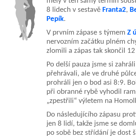
měly v ten samý termín soustř
8 lidech v sestavě
Franta2
,
B
Pepík
.
V prvním zápase s týmem
Z 
nervozním začátku plném chy
zlomili a zápas tak skončil 12
Po delší pauza jsme si zahráli
přehrávali, ale ve druhé půlc
prohráli jen o bod asi 8:9. Boh
při obranné rybě vyhodil ram
„zpestřili“ výletem na Homol
Do následujícího zápasu prot
jen 8 lidí, takže jsme se doml
po sobě bez střídání je dost 