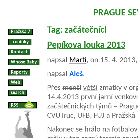
PRAGUE S
Tag: začátečníci
Pražská 7
Tréninky
Pepíkova louka 2013
Kontakt
napsal
Martí
, on 15. 4. 2013
Whose Baby
Reporty
napsal
Aleš
.
Web
Přes
menší
větší
zmatky v org
search
14.4.2013 první jarní venkovn
začátečnických týmů – Prague
RSS
CVUTruc, UFB, FUJ a Pražská 
Nakonec se hrálo na fotbalové