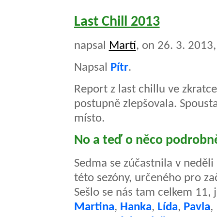
Last Chill 2013
napsal
Martí
, on 26. 3. 2013
Napsal
Pítr
.
Report z last chillu ve zkratc
postupně zlepšovala. Spousta
místo.
No a teď o něco podrobně
Sedma se zúčastnila v neděli
této sezóny, určeného pro zač
Sešlo se nás tam celkem 11, 
Martina
,
Hanka
,
Lída
,
Pavla
,