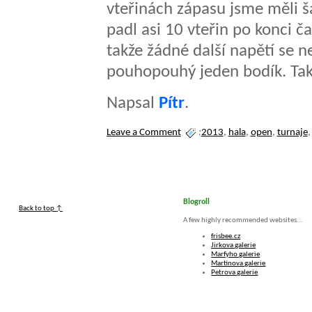
vteřinách zápasu jsme měli š
padl asi 10 vteřin po konci ča
takže žádné další napětí se n
pouhopouhý jeden bodík. Tak
Napsal
Pítr
.
Leave a Comment
:
2013
,
hala
,
open
,
turnaje
Blogroll
Back to top ↑
A few highly recommended websites...
frisbee.cz
Jirkova galerie
Marfyho galerie
Martinova galerie
Petrova galerie