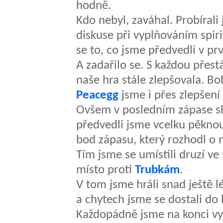
hodně.
Kdo nebyl, zaváhal. Probírali
diskuse při vyplňováním spiri
se to, co jsme předvedli v p
A zadařilo se. S každou přes
naše hra stále zlepšovala. Bo
Peacegg
jsme i přes zlepšení 
Ovšem v posledním zápase sk
předvedli jsme vcelku pěknou
bod zápasu, který rozhodl o n
Tím jsme se umístili druzí ve 
místo proti
Trubkám
.
V tom jsme hráli snad ještě 
a chytech jsme se dostali do
Každopádně jsme na konci vyt