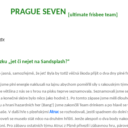
PRAGUE SEVEN
[ultimate frisbee team]
rty
ku „jet či nejet na Sandsplash?“
sná, samozřejmě, že jet! Byla by totiž věčná škoda přijít o dva dny plné fris
y jsme plni energie naklusali na lajnu abychom poměřili síly s rakouským t
že většina z nás se s hrou na písku teprve seznamovala. Seznamovali jsme se 
d a konečné skóre bylo něco jako hodně:1. Po tomto zápase jsme měli dlouho
 a hraní hazardních her (Bang!) jsme zakončili Team drinkem a po hlavě se 
naše. V další hře s plzeňskými
Atruc
se rozhodovali, jestli spadnem do dolní 
oveň se muselo stát něco na druhém hřišti. Jenže alespoň o dva body nakon
i oni. Pro zábavu ostatních týmu Atruc z Plzně přivezli i zábavnou hru, párov