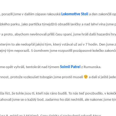
 porazili jsme v dalším zápase rakouské
Lokomotive Stoli
a den zakončili o
zkého parku, jako partička týnejdžrů obsadili lavičky a nad lahví vína jsme p
a proto, abychom nevěnovali příliš času spaní, jsme hráli další hazardní hry 
ěkterým to ale nedopřál jakýsi tým, který vstával už asi v 7 hodin. Den jsme 
tejný tým neporazíš. S úsměvem jsme rozpustili pozápasové kolečko zakonče
jsme opět vyhráli, tentokrát nad týmem
Soimii Patrei
z Rumunska.
vinnost, protože vyzkoušet tobogán jsme prostě museli
a dali si ještě je
a říct, že tohle jsou ti, kteří nás ráno budili. To nás teď povzbudilo, v kole
Přetahovali jsme se o každý bod, zadarmo ho dát nechtěli, ale nakonec jsme 