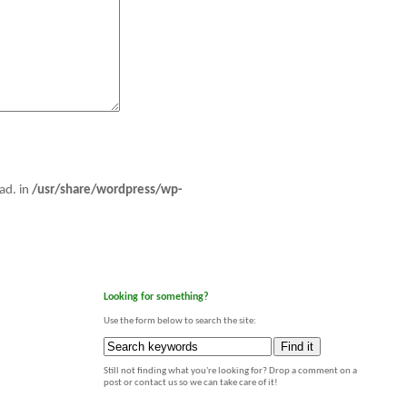
ad. in
/usr/share/wordpress/wp-
Looking for something?
Use the form below to search the site:
Still not finding what you're looking for? Drop a comment on a
post or contact us so we can take care of it!