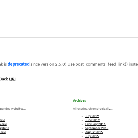
nk is
deprecated
since version 2.5.0! Use post_comments_feed_link() inste
kBack
URI
Archives
mended websites...
All entries, chronologically...
July 2019
erie
June 2019
lerie
February 2016
galerie
September 2015
lerie
August 2015
July 2015