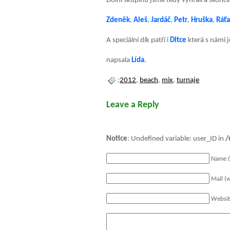
Dolní skupinu jsme tedy vyhráli a skončil
Zdeněk
,
Aleš
,
Jardáč
,
Petr
,
Hruška
,
Ráť
A speciální dík patří i
Ditce
která s námi j
napsala
Lída
.
:
2012
,
beach
,
mix
,
turnaje
Leave a Reply
Notice
: Undefined variable: user_ID in
/
Name (
Mail (w
Websi