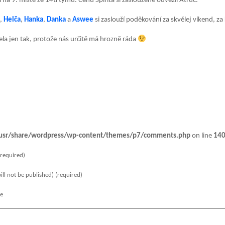
i na 9. místě ze 14ti týmů. Cenu Spirita si zaslouženě odvezli Atruc.
a
,
Helča
,
Hanka
,
Danka
a
Aswee
si zaslouží poděkování za skvělej víkend, z
ela jen tak, protože nás určitě má hrozně ráda
usr/share/wordpress/wp-content/themes/p7/comments.php
on line
14
required)
ill not be published) (required)
te