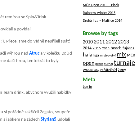
MČR Open 2015 – Písek
Rainbow winter 2015
pět remízou se Spin&Trink.
Druhá liga – Malšice 2014
ovídali a povídali.
Browse by tags
2012
;), Přece jsme do Vídně nepřijeli spát!
2011
2013
2010
beach
2014
2015
fujárna
2016
začli výhrou nad
Atruc
a v kolečku Dr.Úd
mix
hala
MČR
liga
mistrovství
né další hrou, tentokrát to byly
turnaje
open
pecka
turnaj
ženy
začátečníci
WhoseBaby
Meta
Log in
den Team drink, abychom využili nabídky
čku si pořádně zakřičeli Zagato, soupeře
tým s jabkem na zádech
Styrian5
udolali