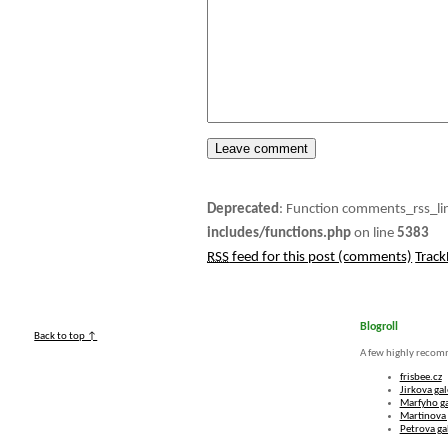
Deprecated
: Function comments_rss_li
includes/functions.php
on line
5383
RSS
feed for this post (comments)
Trac
Blogroll
Back to top ↑
A few highly recom
frisbee.cz
Jirkova gal
Marfyho ga
Martinova 
Petrova ga