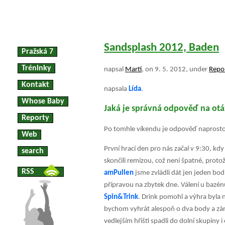
Sandsplash 2012, Baden
Pražská 7
Tréninky
napsal
Martí
, on 9. 5. 2012, under
Repo
Kontakt
napsala
Lída
.
Whose Baby
Jaká je správná odpověď na otáz
Reporty
Po tomhle víkendu je odpověď naprosto ja
Web
První hrací den pro nás začal v 9:30, kd
search
skončili remízou, což není špatné, proto
RSS
amPullen
jsme zvládli dát jen jeden bo
přípravou na zbytek dne. Válení u bazénu
Spin&Trink
. Drink pomohl a výhra byla 
bychom vyhrát alespoň o dva body a zár
vedlejším hřišti spadli do dolní skupiny 