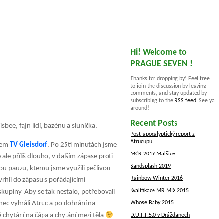
Hi! Welcome to
PRAGUE SEVEN !
Thanks for dropping by! Feel free
to join the discussion by leaving
comments, and stay updated by
subscribing to the
RSS feed
. See ya
around!
Recent Posts
bee, fajn lidí, bazénu a sluníčka.
Post-apocalyptický report z
Atrucupu
ýmem
TV Gleisdorf
. Po 25ti minutách jsme
MČR 2019 Malšice
ale příliš dlouho, v dalším zápase proti
Sandsplash 2019
u pauzu, kterou jsme využili pečlivou
Rainbow Winter 2016
vrhli do zápasu s pořádajícími
Kvalifikace MR MIX 2015
skupiny. Aby se tak nestalo, potřebovali
Whose Baby 2015
ec vyhráli Atruc a po dohrání na
é chytání na čápa a chytání mezi těla
D.U.F.F.5.0 v Drážďanech