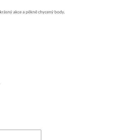
a krásný akce a pěkně chycený body.
0