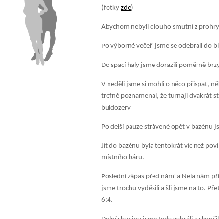
(fotky
zde
)
Abychom nebyli dlouho smutní z prohry,
Po výborné večeři jsme se odebrali do blí
Do spací haly jsme dorazili poměrně brzy 
V neděli jsme si mohli o něco přispat, n
trefně poznamenal, že turnaji dvakrát s
buldozery.
Po delší pauze strávené opět v bazénu 
Jít do bazénu byla tentokrát víc než po
místního báru.
Poslední zápas před námi a Nela nám přišl
jsme trochu vyděsili a šli jsme na to. 
6:4.