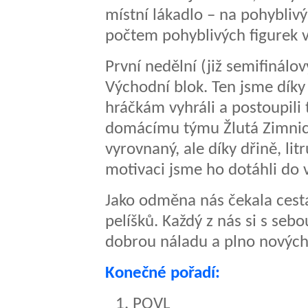
místní lákadlo – na pohyblivý
počtem pohyblivých figurek v
První nedělní (již semifinálo
Východní blok. Ten jsme dík
hráčkám vyhráli a postoupili
domácímu týmu Žlutá Zimnice
vyrovnaný, ale díky dřině, li
motivaci jsme ho dotáhli do 
Jako odměna nás čekala cest
pelíšků. Každý z nás si s seb
dobrou náladu a plno nových 
Konečné pořadí:
POVL