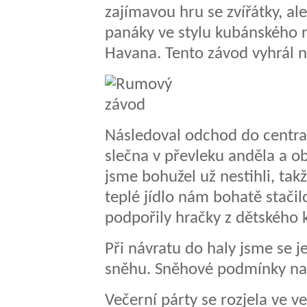
zajímavou hru se zvířátky, al
panáky ve stylu kubánského 
Havana. Tento závod vyhrál 
Následoval odchod do centra 
slečna v převleku anděla a ob
jsme bohužel už nestihli, tak
teplé jídlo nám bohatě stačil
podpořily hračky z dětského k
Při návratu do haly jsme se j
sněhu. Sněhové podmínky na t
Večerní párty se rozjela ve v