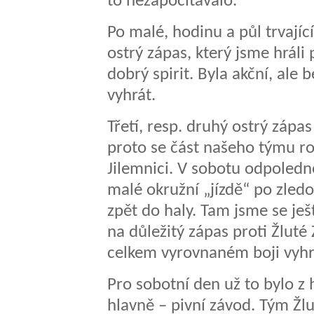
to nezapočítávalo.
Po malé, hodinu a půl trvajíc
ostrý zápas, který jsme hrál
dobrý spirit. Byla akční, ale
vyhrát.
Třetí, resp. druhý ostrý zápas
proto se část našeho týmu r
Jilemnici. V sobotu odpoledne
malé okružní „jízdě“ po zledo
zpět do haly. Tam jsme se ješt
na důležitý zápas proti Žluté
celkem vyrovnaném boji vyhrá
Pro sobotní den už to bylo z 
hlavně – pivní závod. Tým Žlu