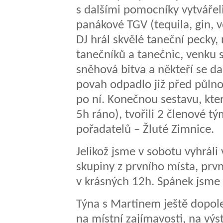
s dalšími pomocníky vytvářeli
panákové TGV (tequila, gin, v
DJ hrál skvělé taneční pecky
tanečníků a tanečnic, venku 
sněhová bitva a někteří se da
povah odpadlo již před půlnoc
po ní. Konečnou sestavu, kter
5h ráno), tvořili 2 členové tý
pořadatelů – Žluté Zimnice.
Jelikož jsme v sobotu vyhráli
skupiny z prvního místa, prvn
v krásných 12h. Spánek jsme
Týna s Martinem ještě dopole
na místní zajímavosti, na výs