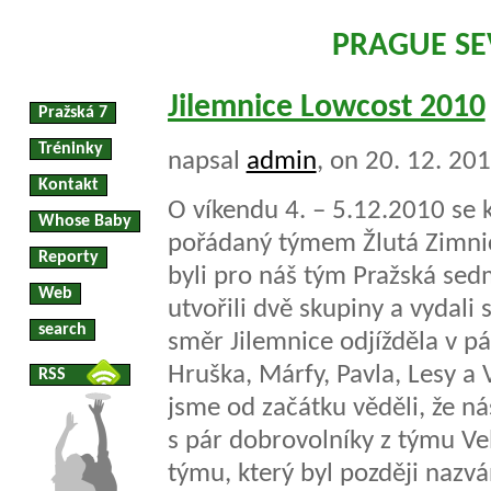
PRAGUE S
Jilemnice Lowcost 2010
Pražská 7
Tréninky
napsal
admin
, on 20. 12. 20
Kontakt
O víkendu 4. – 5.12.2010 se 
Whose Baby
pořádaný týmem Žlutá Zimnice
Reporty
byli pro náš tým Pražská sed
Web
utvořili dvě skupiny a vydali
search
směr Jilemnice odjížděla v pá
Hruška, Márfy, Pavla, Lesy a V
RSS
jsme od začátku věděli, že ná
s pár dobrovolníky z týmu V
týmu, který byl později nazvá