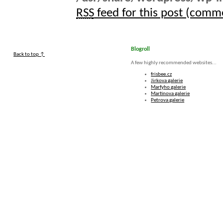
RSS
feed for this post (comm
Blogroll
Back to top ↑
A few highly recommended websites...
frisbee.cz
Jirkova galerie
Marfyho galerie
Martinova galerie
Petrova galerie