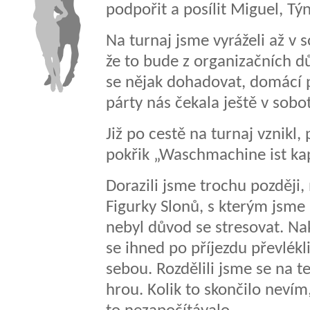
podpořit a posílit Miguel, Tý
Na turnaj jsme vyráželi až v 
že to bude z organizačních d
se nějak dohadovat, domácí p
párty nás čekala ještě v sobo
Již po cestě na turnaj vznikl,
pokřik „Waschmachine ist kap
Dorazili jsme trochu později, 
Figurky Slonů, s kterým jsme 
nebyl důvod se stresovat. Nak
se ihned po příjezdu převlékli
sebou. Rozdělili jsme se na t
hrou. Kolik to skončilo nevím