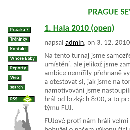
PRAGUE S
1. Hala 2010 (open)
Pražská 7
Tréninky
napsal
admin
, on 3. 12. 201
Kontakt
Na tento turnaj jsme samozře
Whose Baby
umístění, ale jelikož jsme za
Reporty
ambice nemířily přehnaně vys
Web
a otestovat si, jak jsme na t
search
namotivováni jsme nastoupili
hrál od brzkých 8:00, a to pr
RSS
týmu FUJ.
FUJové proti nám hráli velmi 
bohužel o našem výkonu říci 