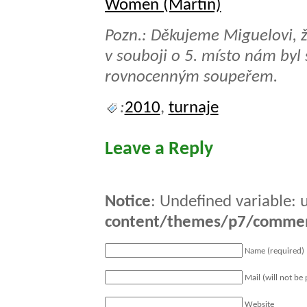
Women (Martin)
Pozn.: Děkujeme Miguelovi, ž
v souboji o 5. místo nám by
rovnocenným soupeřem.
:
2010
,
turnaje
Leave a Reply
Notice
: Undefined variable: 
content/themes/p7/comme
Name (required)
Mail (will not be
Website