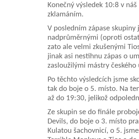
Konečný výsledek 10:8 v náš
zklamáním.
V posledním zápase skupiny j
nadprůměrnými (oproti osta
zato ale velmi zkušenými Tios
jinak asi nestihnu zápas o umí
zasloužilými mástry českého u
Po těchto výsledcích jsme sko
tak do boje o 5. místo. Na te
až do 19:30, jelikož odpoled
Ze skupin se do finále probo
Devils, do boje o 3. místo pr
Kulatou šachovnicí, o 5. jsme