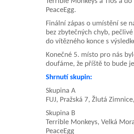
Terrible Monkeys a Tios a do 
PeaceEgg.
Finální zápas o umístění se 
bez zbytečných chyb, pečlivé 
do vítězného konce s výsled
Konečné 5. místo pro nás byl
doufáme, že příště to bude 
Shrnutí skupin:
Skupina A
FUJ, Pražská 7, Žlutá Zimnice,
Skupina B
Terrible Monkeys, Velká Mora
PeaceEgg