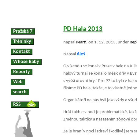
PD Hala 2013
Pražská 7
Tréninky
napsal
Martí
, on 1. 12. 2013, under
Rep
Kontakt
Napsal
Aleš
.
Whose Baby
O víkendu se konal v Praze v hale na Juli
Reporty
halový turnaj se konal o měsíc dřív v B
s vyšší úrovní hry.“ Pro P7 to byla v h
Web
říkáme PD hala, takže je to vlastně jedno
search
Organizátoři na nás byli jako vždy a všu
RSS
Hrát takhle v noci je problematické, t
Změnou taktiky a nasazením zónové obra
Že je hraní v noci i zdraví škodlivé jsem