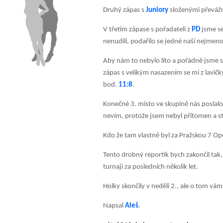
Druhý zápas s
Juniory
složenými převáž
V třetím zápase s pořadateli z
PD
jsme se
nenudili, podařilo se jedné naší nejme
Aby nám to nebylo líto a pořádně jsme si
zápas s velikým nasazením se mi z lavičky
bod.
11:8
.
Konečné 3. místo ve skupině nás poslalo
nevím, protože jsem nebyl přítomen a st
Kdo že tam vlastně byl za Pražskou 7 Op
Tento drobný reportík bych zakončil tak, 
turnaji za posledních několik let.
Holky skončily v neděli 2., ale o tom vám
Napsal
Aleš
.