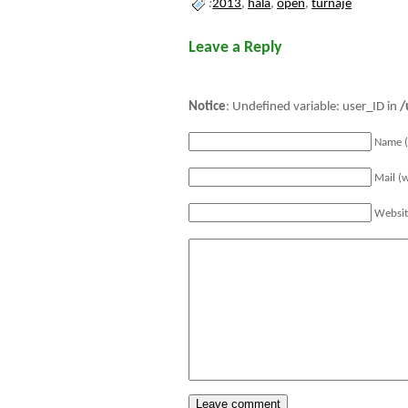
:
2013
,
hala
,
open
,
turnaje
Leave a Reply
Notice
: Undefined variable: user_ID in
/
Name (
Mail (w
Websi