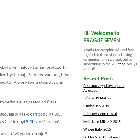
Hi! Welcome to
PRAGUE SEVEN !
Thanks for dropping by! Feel free
to join the discussion by leaving
comments, and stay updated by
subscribing to the
RSS feed
. See ya
nebyl první halový turnaj, protože 1.
around!
akže byl turnaj přejmenován na „1. hala
Recent Posts
eportu) Ale prý tomu stejně všichni
Post-apocalyptický report z
Atrucupu
MČR 2019 Malšice
pro Sedmu 1. zápasem od 8:00.
Sandsplash 2019
acovala si náskok tří bodů na 8:5.
Rainbow Winter 2016
ý výsledek byl
9:10
v náš prospěch.
Kvalifikace MR MIX 2015
Whose Baby 2015
tak strávil pouze na lajně.
D.U.F.F.5.0 v Drážďanech