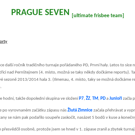
PRAGUE SEVEN
[ultimate frisbee team]
orty
sce další ročník tradičního turnaje pořádaného PD, První haly. Letos to sice 
ystřici nad Pernštejnem (4. místo, možná se taky někdy dočkáme reportu). T
alové sezoně 2013/2014 hala 3. (Ilmenau, 4. místo, taky se možná dočkáme r
.
de hodní, takže dopolední skupina ve složení
P7
,
ŽZ
,
TM
,
PD
a
Junioři
začla 
akže po vyrovnaném začátku zápasu nás
Žlutá Zimnice
začala přehrávat a vypr
ny se nám pak podařilo soupeře zaskočit, nasázet 5 bodů v kuse a konečn
 se přesvědčil osobně, protože jsem se hned v 1. zápase zranil a zbytek turnaj 