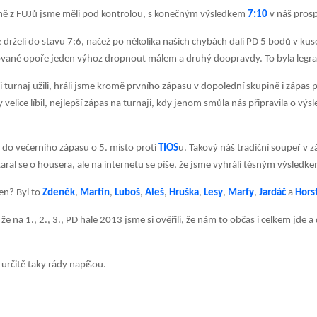
ně z FUJů jsme měli pod kontrolou, s konečným výsledkem
7:10
v náš pros
 drželi do stavu 7:6, načež po několika našich chybách dali PD 5 bodů v kuse
nované opoře jeden výhoz dropnout málem a druhý doopravdy. To byla legra
 turnaj užili, hráli jsme kromě prvního zápasu v dopolední skupině i zápas p
 velice líbil, nejlepší zápas na turnaji, kdy jenom smůla nás připravila o výs
 do večerního zápasu o 5. místo proti
TIOS
u. Takový náš tradiční soupeř v
aral se o housera, ale na internetu se píše, že jsme vyhráli těsným výsledk
en? Byl to
Zdeněk
,
Martin
,
Luboš
,
Aleš
,
Hruška
,
Lesy
,
Marfy
,
Jardáč
a
Hors
že na 1., 2., 3., PD hale 2013 jsme si ověřili, že nám to občas i celkem jde 
 určitě taky rády napíšou.