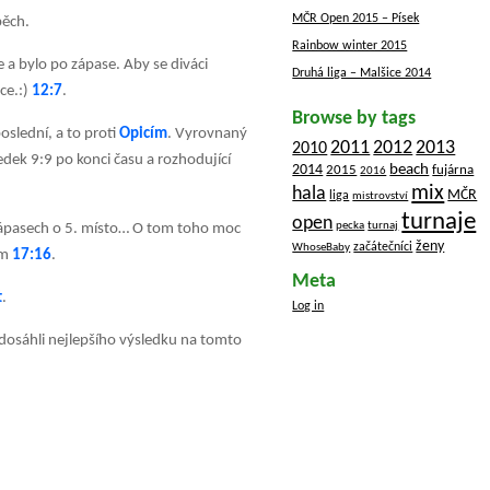
MČR Open 2015 – Písek
pěch.
Rainbow winter 2015
 a bylo po zápase. Aby se diváci
Druhá liga – Malšice 2014
ce.:)
12:7
.
Browse by tags
oslední, a to proti
Opicím
. Vyrovnaný
2012
2011
2013
2010
ledek 9:9 po konci času a rozhodující
beach
2014
2015
fujárna
2016
mix
hala
MČR
liga
mistrovství
turnaje
open
pecka
turnaj
 zápasech o 5. místo… O tom toho moc
ženy
začátečníci
WhoseBaby
em
17:16
.
Meta
t
.
Log in
a dosáhli nejlepšího výsledku na tomto