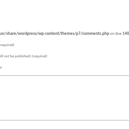
usr/share/wordpress/wp-content/themes/p7/comments.php
on line
14
required)
ill not be published) (required)
te