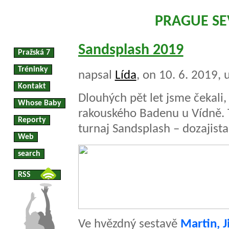
PRAGUE S
Sandsplash 2019
Pražská 7
Tréninky
napsal
Lída
, on 10. 6. 2019,
Kontakt
Dlouhých pět let jsme čekali,
Whose Baby
rakouského Badenu u Vídně. 
Reporty
turnaj Sandsplash – dozajista
Web
search
RSS
Ve hvězdný sestavě
Martin, J