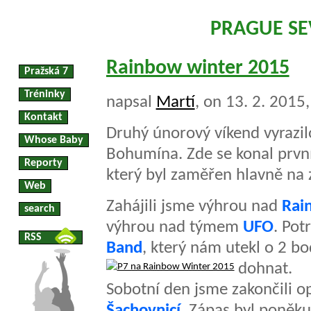
PRAGUE S
Rainbow winter 2015
Pražská 7
Tréninky
napsal
Martí
, on 13. 2. 2015
Kontakt
Druhý únorový víkend vyrazil
Whose Baby
Bohumína. Zde se konal první
Reporty
který byl zaměřen hlavně na 
Web
Zahájili jsme výhrou nad
Rai
search
výhrou nad týmem
UFO
. Pot
RSS
Band
, který nám utekl o 2 b
dohnat.
Sobotní den jsme zakončili o
Šachovnicí
. Zápas byl poněk