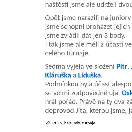
naštěstí jsme ale udrželi dvo
Opět jsme narazili na juniory 
jsme schopni proházet jejich
jsme zvládli dát jen 3 body.
I tak jsme ale měli z účasti ve
celého turnaje.
Sedma vyjela ve složení
Pítr
,
Kláruška
a
Liduška
.
Podmínkou byla účast alespoň
se velmi zodpovědně ujal
Os
hrál pořád. Právě na ty dva z
doprovod Jíťa, kterou jsme, j
:
2015
,
hala
,
mix
,
turnaje