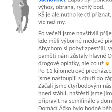
výhoz, obrana, rychlý bod.
KŠ je ale nutno ke cti přiznat
víc než my.
Po večeři jsme navštívili př
kde měli výborné medové piv
Abychom si pobyt zpestřili, vy
paměti nám zůstaly hlavně O
drogové oplatky, ale co už
Po 11 kilometrové procházce 
jsme nastoupili s chutí do 
Začali jsme čtyřbodovým nás
hned stáhli, naštěstí jsme jim
připravit na semifinále s d
Domácí Áčko bylo hodně běha