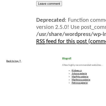
Deprecated
: Function comme
version 2.5.0! Use post_comm
/usr/share/wordpress/wp-in
RSS
feed for this post (comm
Blogroll
Back to top ↑
A few highly recommended websites...
frisbee.cz
Jirkova galerie
Marfyho galerie
Martinova galerie
Petrova galerie