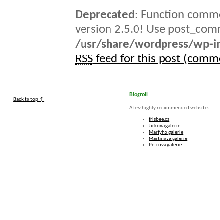
Deprecated
: Function comme
version 2.5.0! Use post_comm
/usr/share/wordpress/wp-in
RSS
feed for this post (comm
Blogroll
Back to top ↑
A few highly recommended websites...
frisbee.cz
Jirkova galerie
Marfyho galerie
Martinova galerie
Petrova galerie