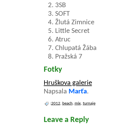
3SB
SOFT
Žlutá Zimnice
Little Secret
Atruc
Chlupatá Žába
Pražská 7
Fotky
Hruškova galerie
Napsala
Marťa
.
:
2012
,
beach
,
mix
,
turnaje
Leave a Reply