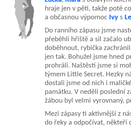
hraje jen v pěti, takže poté 
a občasnou výpomoc
Ivy
s
L
Do ranního zápasu jsme nastou
přeběhli hřiště a sil začalo u
doběhnout, rybička zachránila
jen tak. Bohužel jsme hned pr
prohráli. Naštěstí jsme si mo
týmem Little Secret. Hezky 
dostali jsme od nich i malič
památku. V neděli poslední 
žábou byl velmi vyrovnaný, p
Mezi zápasy ti aktivnější z ná
do řeky a odpočívat, někteří