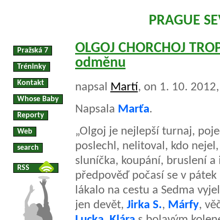
PRAGUE S
OLGOJ CHORCHOJ TROPHY
Pražská 7
odměnu
Tréninky
Kontakt
napsal
Martí
, on 1. 10. 2012
Whose Baby
Napsala
Marťa
.
Reporty
„Olgoj je nejlepší turnaj, poj
Web
poslechl, nelitoval, kdo nejel,
search
sluníčka, koupání, bruslení a 
RSS
předpověď počasí se v pátek 
lákalo na cestu a Sedma vyje
jen devět,
Jirka S.
,
Márfy
, vě
Lucka
,
Klára
s bolavým kole