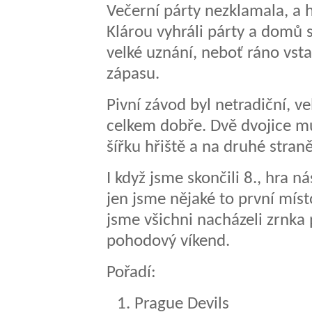
Večerní párty nezklamala, a h
Klárou vyhráli párty a domů s
velké uznání, neboť ráno vsta
zápasu.
Pivní závod byl netradiční, v
celkem dobře. Dvě dvojice m
šířku hřiště a na druhé stra
I když jsme skončili 8., hra ná
jen jsme nějaké to první míst
jsme všichni nacházeli zrnka
pohodový víkend.
Pořadí:
Prague Devils