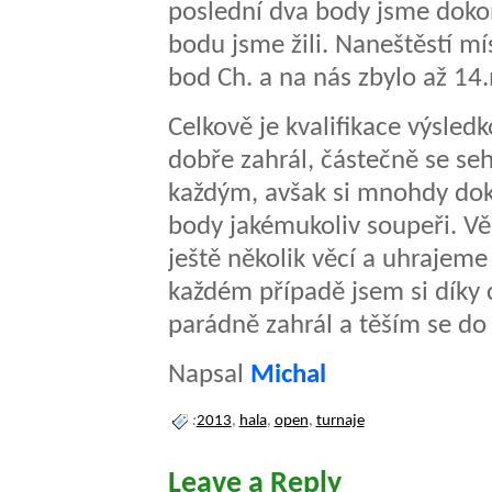
poslední dva body jsme dokon
bodu jsme žili. Naneštěstí mí
bod Ch. a na nás zbylo až 14.
Celkově je kvalifikace výsle
dobře zahrál, částečně se sehr
každým, avšak si mnohdy doká
body jakémukoliv soupeři. Vě
ještě několik věcí a uhrajeme
každém případě jsem si díky 
parádně zahrál a těším se do
Napsal
Michal
:
2013
,
hala
,
open
,
turnaje
Leave a Reply