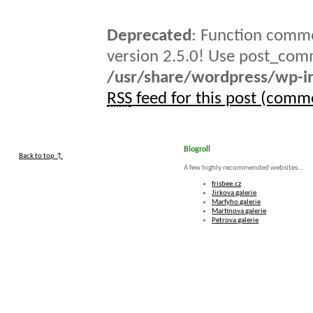
Deprecated
: Function comme
version 2.5.0! Use post_comm
/usr/share/wordpress/wp-in
RSS
feed for this post (comm
Blogroll
Back to top ↑
A few highly recommended websites...
frisbee.cz
Jirkova galerie
Marfyho galerie
Martinova galerie
Petrova galerie