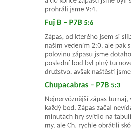
a do konce zápasu jsme byli 
prohráli jsme 9:4.
Fuj B – P7B
5:6
Zápas, od kterého jsem si sli
našim vedením 2:0, ale pak se
polovinu zápasu jsme dotahov
poslední bod byl plný turnove
družstvo, avšak naštěstí jsme 
Chupacabras – P7B
5:3
Nejnervóznější zápas turnaj,
každý bod. Zápas začal nevíd
minutách hry svítilo na tabuli
my, ale Ch. rychle obrátili sk