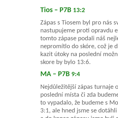
Tios – P7B
13:2
Zápas s Tiosem byl pro nás s
nastupujeme proti opravdu e
tomto zápase podali náš nejle
nepromítlo do skóre, což je 
kazit útoky na poslední možno
skore by bylo 13:6.
MA – P7B
9:4
Nejdůležitější zápas turnaje
poslední místa či zda budeme
to vypadalo, že budeme s Mos
3:1, ale hned jsme se dotáhli