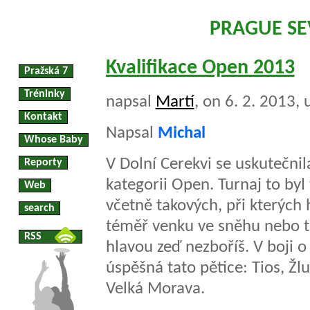
PRAGUE S
Kvalifikace Open 2013
Pražská 7
Tréninky
napsal
Martí
, on 6. 2. 2013,
Kontakt
Napsal
Michal
Whose Baby
V Dolní Cerekvi se uskutečnil
Reporty
kategorii Open. Turnaj to byl
Web
včetně takových, při kterých 
search
téměř venku ve sněhu nebo ta
RSS
hlavou zeď nezboříš. V boji 
úspěšná tato pětice: Tios, Žl
Velká Morava.