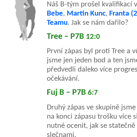
Náš B-tým prošel kvalifikací 
Bebe
,
Martin Kunc
,
Franta (2
Teamu
. Jak se nám dařilo?
Tree – P7B
12:0
První zápas byl proti Tree a
jsme jen jeden bod a ten jsme
předvedli daleko více progres
očekávání.
Fuj B – P7B
6:7
Druhý zápas ve skupině jsme 
na konci zápasu trošku více si
nutné ocenit, jak se statečně 
slečnami.